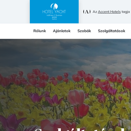
Az
Accent Hotels
tagja
Rólunk
Ajánlatok
Szobák
Szolgáltatások