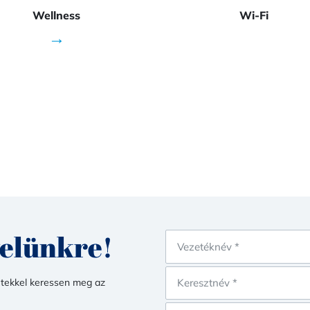
Wellness
Wi-Fi
→
velünkre!
etekkel keressen meg az