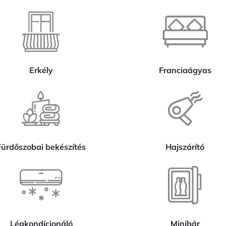
Erkély
Franciaágyas
ürdőszobai bekészítés
Hajszárító
Légkondícionáló
Minibár