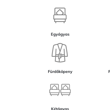
Egyágyas
Fürdőköpeny
F
Kétágyas