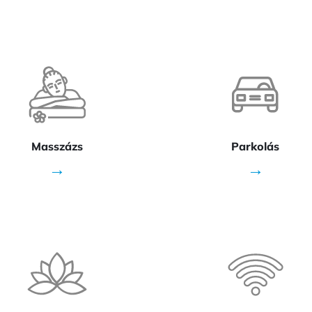
Masszázs
Parkolás
→
→