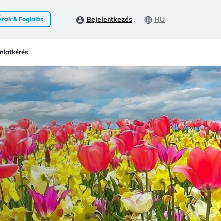
Bejelentkezés
HU
Árak & Foglalás
nlatkérés