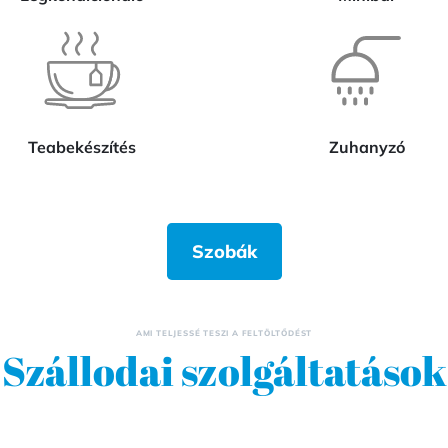
Teabekészítés
Zuhanyzó
Szobák
AMI TELJESSÉ TESZI A FELTÖLTŐDÉST
Szállodai szolgáltatások