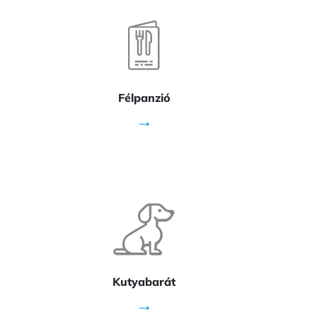
Félpanzió
→
Kutyabarát
→