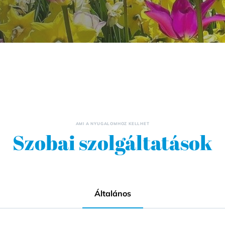
AMI A NYUGALOMHOZ KELLHET
Szobai szolgáltatások
Általános