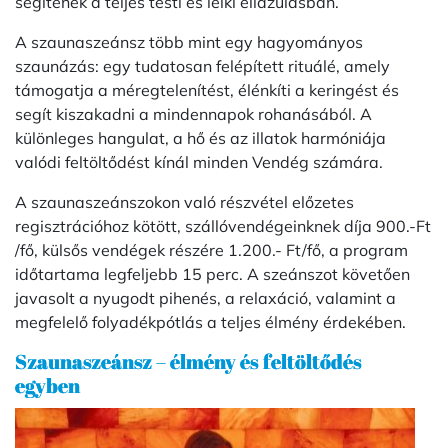
segítenek a teljes testi és lelki ellazulásban.
A szaunaszeánsz több mint egy hagyományos
szaunázás: egy tudatosan felépített rituálé, amely
támogatja a méregtelenítést, élénkíti a keringést és
segít kiszakadni a mindennapok rohanásából. A
különleges hangulat, a hő és az illatok harmóniája
valódi feltöltődést kínál minden Vendég számára.
A szaunaszeánszokon való részvétel előzetes
regisztrációhoz kötött, szállóvendégeinknek díja 900.-Ft
/fő, külsős vendégek részére 1.200.- Ft/fő, a program
időtartama legfeljebb 15 perc. A szeánszot követően
javasolt a nyugodt pihenés, a relaxáció, valamint a
megfelelő folyadékpótlás a teljes élmény érdekében.
Szaunaszeánsz – élmény és feltöltődés
egyben