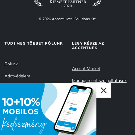
© 2026 Accent Hotel Solutions Kft.
TUDJ MEG TÖBBET RÓLUNK
LÉGY RÉSZE AZ
ACCENTNEK
Rólunk
Accent Market
Adatvédelem
Management szolgáltatások
Impresszum
Csapatunk
Miért az Accent?
Karrier
KÖVESS MINKET