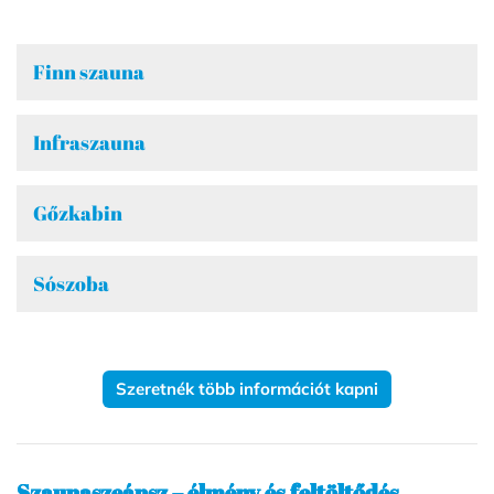
Finn szauna
Infraszauna
Gőzkabin
Sószoba
Szeretnék több információt kapni
Szaunaszeánsz – élmény és feltöltődés