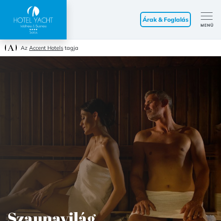
Árak & Foglalás
Az
Accent Hotels
tagja
Szaunavilág