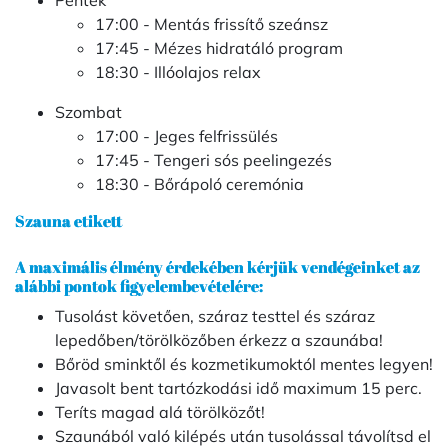
Péntek
17:00 - Mentás frissítő szeánsz
17:45 - Mézes hidratáló program
18:30 - Illóolajos relax
Szombat
17:00 - Jeges felfrissülés
17:45 - Tengeri sós peelingezés
18:30 - Bőrápoló ceremónia
Szauna etikett
A maximális élmény érdekében kérjük vendégeinket az
alábbi pontok figyelembevételére:
Tusolást követően, száraz testtel és száraz
lepedőben/törölközőben érkezz a szaunába!
Bőröd sminktől és kozmetikumoktól mentes legyen!
Javasolt bent tartózkodási idő maximum 15 perc.
Teríts magad alá törölközőt!
Szaunából való kilépés után tusolással távolítsd el