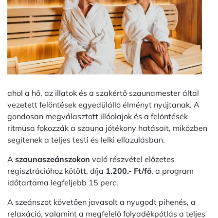
ahol a hő, az illatok és a szakértő szaunamester által
vezetett felöntések egyedülálló élményt nyújtanak. A
gondosan megválasztott illóolajok és a felöntések
ritmusa fokozzák a szauna jótékony hatásait, miközben
segítenek a teljes testi és lelki ellazulásban.
A
szaunaszeánszokon
való részvétel előzetes
regisztrációhoz kötött, díja
1.200.- Ft/fő
, a program
időtartama legfeljebb 15 perc.
A szeánszot követően javasolt a nyugodt pihenés, a
relaxáció, valamint a megfelelő folyadékpótlás a teljes