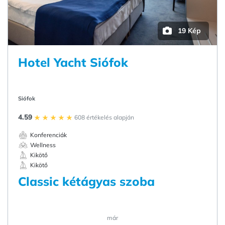
19 Kép
Hotel Yacht Siófok
Siófok
4.59
608 értékelés alapján
Konferenciák
Wellness
Kikötő
Kikötő
Classic kétágyas szoba
már