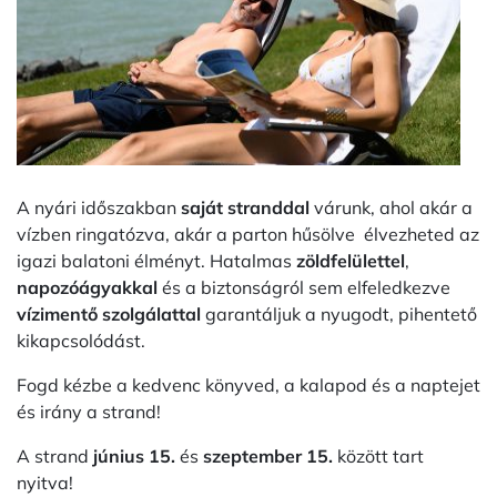
A nyári időszakban
saját stranddal
várunk, ahol akár a
vízben ringatózva, akár a parton hűsölve élvezheted az
igazi balatoni élményt. Hatalmas
zöldfelülettel
,
napozóágyakkal
és a biztonságról sem elfeledkezve
vízimentő szolgálattal
garantáljuk a nyugodt, pihentető
kikapcsolódást.
Fogd kézbe a kedvenc könyved, a kalapod és a naptejet
és irány a strand!
A strand
június 15.
és
szeptember 15.
között tart
nyitva!