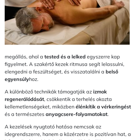
megállás, ahol a
tested és a lelked
egyszerre kap
figyelmet. A szakértő kezek ritmusa segít lelassulni,
elengedni a feszültséget, és visszatalálni a
belső
egyensúly
hoz.
A különböző technikák támogatják az
izmok
regenerálódását
, csökkentik a terhelés okozta
kellemetlenségeket, miközben
élénkítik a vérkeringést
és a természetes
anyagcsere-folyamatokat
.
A kezelések nyugtató hatása nemcsak az
idegrendszerre, hanem a közérzetre is pozitívan hat, a