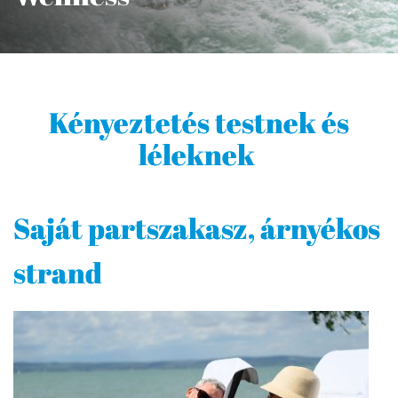
Kényeztetés testnek és
léleknek
Saját partszakasz, árnyékos
strand