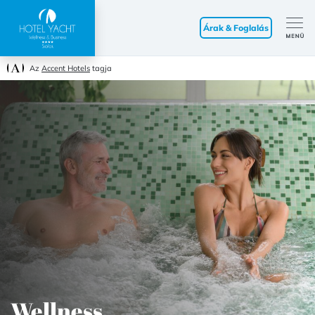
Árak & Foglalás
Az
Accent Hotels
tagja
Wellness